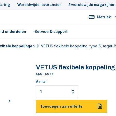
varing
Wereldwijde leverancier
5 wereldwijde magazijnen
Metriek
nd onderdelen
Service & support
exibele koppelingen
VETUS flexibele koppeling, type 6, asgat 
VETUS flexibele koppeling,
SKU: KO53
Aantal
next
Toevoegen aan offerte