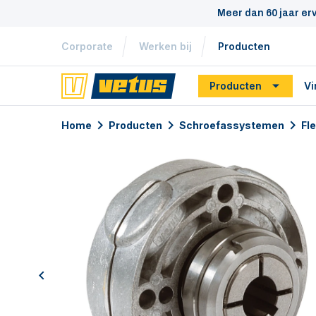
Meer dan 60 jaar er
Corporate
Werken bij
Producten
Producten
Vi
Home
Producten
Schroefassystemen
Fl
previous