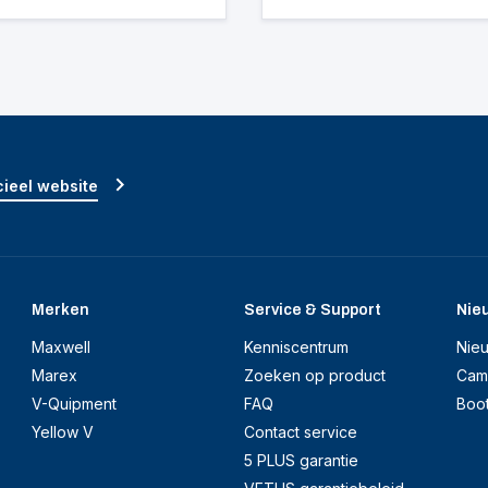
ieel website
Merken
Service & Support
Nie
Maxwell
Kenniscentrum
Nie
Marex
Zoeken op product
Cam
V-Quipment
FAQ
Boo
Yellow V
Contact service
5 PLUS garantie