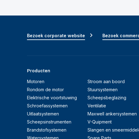
Bezoek corporate website
Bezoek commerc
Producten
Motoren
Stroom aan boord
Rondom de motor
Stuursystemen
Elektrische voortstuwing
Scheepsbeglazing
Schroefassystemen
Ventilatie
Uitlaatsystemen
Maxwell ankersystemen
Scheepsinstrumenten
V-Quipment
Brandstofsystemen
Slangen en smeermiddel
Watersystemen
Spare Parts