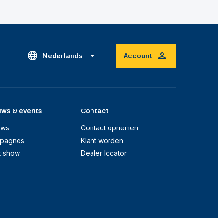
Nederlands
Account
uws & events
Contact
uws
Contact opnemen
pagnes
Klant worden
t show
Dealer locator