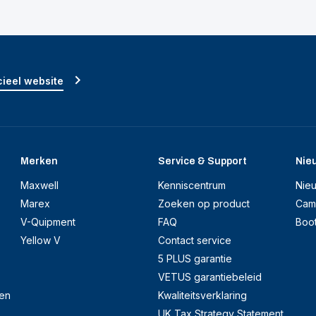
ieel website
Merken
Service & Support
Nie
Maxwell
Kenniscentrum
Nie
Marex
Zoeken op product
Cam
V-Quipment
FAQ
Boo
Yellow V
Contact service
5 PLUS garantie
VETUS garantiebeleid
en
Kwaliteitsverklaring
UK Tax Strategy Statement