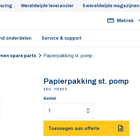
varing
Wereldwijde leverancier
5 wereldwijde magazijnen
Metriek
nd onderdelen
Service & support
men spare parts
Papierpakking st. pomp
Papierpakking st. pomp
SKU: HS805
Aantal
Toevoegen aan offerte