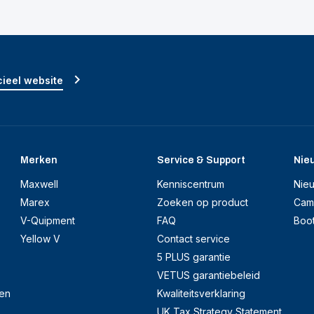
ieel website
Merken
Service & Support
Nie
Maxwell
Kenniscentrum
Nie
Marex
Zoeken op product
Cam
V-Quipment
FAQ
Boo
Yellow V
Contact service
5 PLUS garantie
VETUS garantiebeleid
en
Kwaliteitsverklaring
UK Tax Strategy Statement