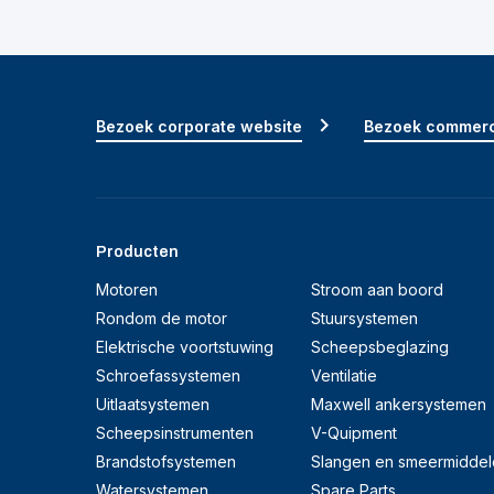
Bezoek corporate website
Bezoek commerc
Producten
Motoren
Stroom aan boord
Rondom de motor
Stuursystemen
Elektrische voortstuwing
Scheepsbeglazing
Schroefassystemen
Ventilatie
Uitlaatsystemen
Maxwell ankersystemen
Scheepsinstrumenten
V-Quipment
Brandstofsystemen
Slangen en smeermiddel
Watersystemen
Spare Parts