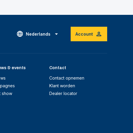
Nederlands
Account
uws & events
Contact
uws
Contact opnemen
pagnes
Klant worden
t show
Dealer locator