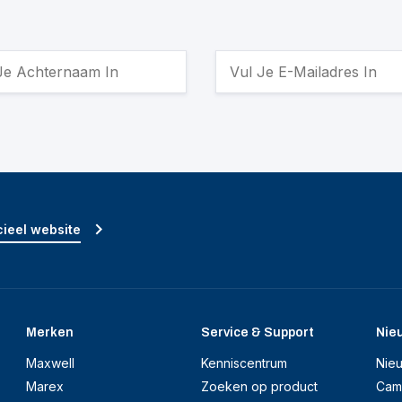
ieel website
Merken
Service & Support
Nie
Maxwell
Kenniscentrum
Nie
Marex
Zoeken op product
Cam