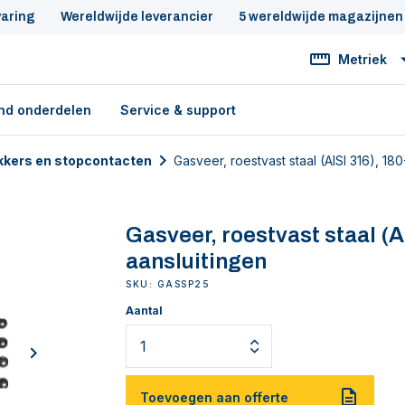
varing
Wereldwijde leverancier
5 wereldwijde magazijnen
Metriek
nd onderdelen
Service & support
ekkers en stopcontacten
Gasveer, roestvast staal (AISI 316), 180
Gasveer, roestvast staal (A
aansluitingen
SKU: GASSP25
Aantal
next
Toevoegen aan offerte