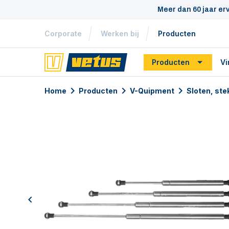
Meer dan 60 jaar er
Corporate
Werken bij
Producten
Producten
Vi
Home
Producten
V-Quipment
Sloten, st
previous