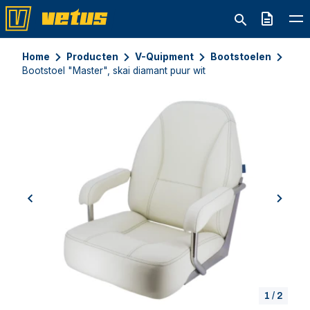
Offerte
Home
Producten
V-Quipment
Bootstoelen
Bootstoel "Master", skai diamant puur wit
previous
next
1
/
2