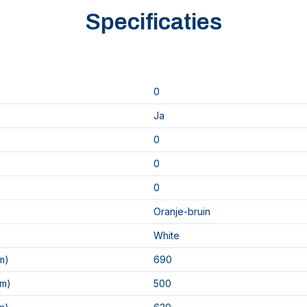
Specificaties
0
Ja
0
0
0
Oranje-bruin
White
m)
690
mm)
500