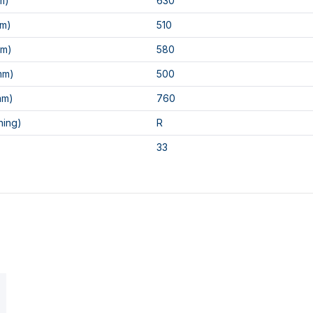
m)
630
mm)
510
mm)
580
mm)
500
mm)
760
ning)
R
33