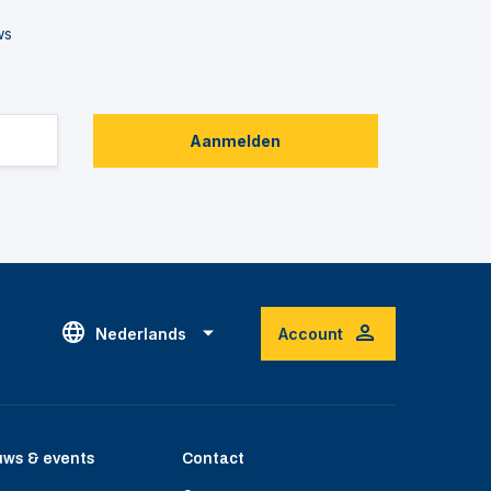
ws
Aanmelden
Nederlands
Account
uws & events
Contact