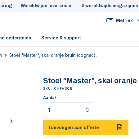
varing
Wereldwijde leverancier
5 wereldwijde magazijnen
Metriek
nd onderdelen
Service & support
n
Stoel "Master", skai oranje bruin (cognac),
Stoel "Master", skai oranje
SKU: CHFASCB
Aantal
next
Toevoegen aan offerte