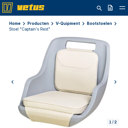
Offerte
Home
Producten
V-Quipment
Bootstoelen
Stoel "Captain's Rest"
previous
next
1
/
2