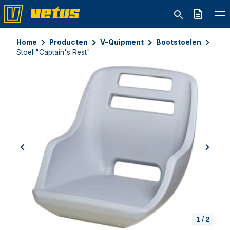
Offerte
Home
Producten
V-Quipment
Bootstoelen
Stoel "Captain's Rest"
previous
next
1
/
2