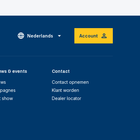
Nederlands
Account
uws & events
Contact
uws
Contact opnemen
pagnes
Klant worden
t show
Dealer locator