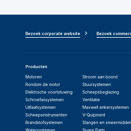
Bezoek corporate website
Bezoek commerc
Producten
Motoren
Stroom aan boord
Rondom de motor
Stuursystemen
Elektrische voortstuwing
Scheepsbeglazing
Schroefassystemen
Ventilatie
Uitlaatsystemen
Maxwell ankersystemen
Scheepsinstrumenten
V-Quipment
Brandstofsystemen
Slangen en smeermiddel
Watersystemen
Spare Parts