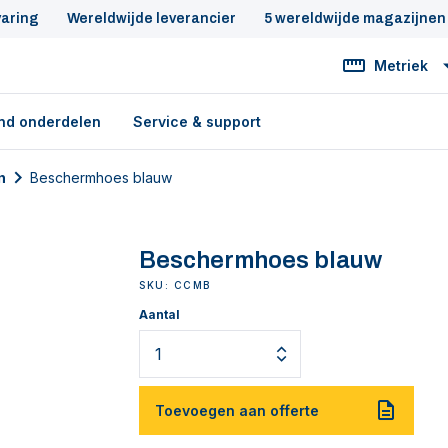
varing
Wereldwijde leverancier
5 wereldwijde magazijnen
Metriek
nd onderdelen
Service & support
n
Beschermhoes blauw
Beschermhoes blauw
SKU: CCMB
Aantal
Toevoegen aan offerte