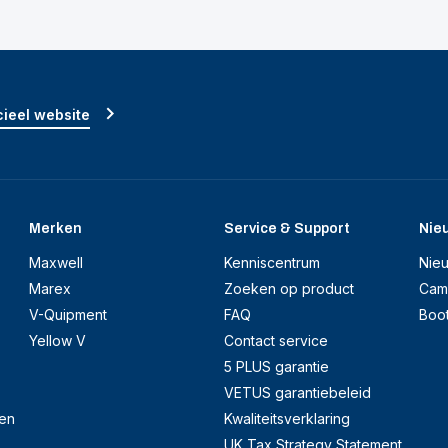
ieel website
Merken
Service & Support
Nie
Maxwell
Kenniscentrum
Nie
Marex
Zoeken op product
Cam
V-Quipment
FAQ
Boo
Yellow V
Contact service
5 PLUS garantie
VETUS garantiebeleid
en
Kwaliteitsverklaring
UK Tax Strategy Statement