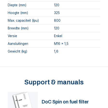
Diepte (mm)
120
Hoogte (mm)
325
Max. capaciteit (lpu)
800
Breedte (mm)
120
Versie
Enkel
Aansluitingen
M16 x 1,5
Gewicht (kg)
1,6
Support & manuals
DoC Spin on fuel filter