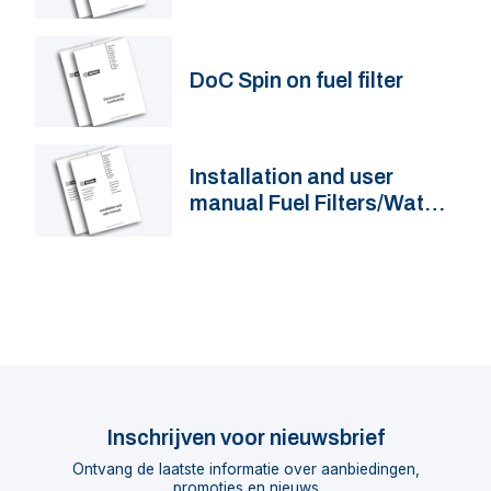
DoC Spin on fuel filter
Installation and user
manual Fuel Filters/Water
Separators 330VTE(P)B,
340VTE(P)B, 350VTE(P)B
Inschrijven voor nieuwsbrief
Ontvang de laatste informatie over aanbiedingen,
promoties en nieuws