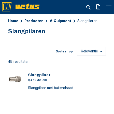
Offerte
Home
Producten
V-Quipment
Slangpilaren
Slangpilaren
Sorteer op
49 resultaten
Slangpilaar
QA05MG-38
Slangpilaar met buitendraad