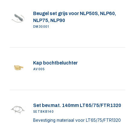
Beugel set grijs voor NLP50S, NLP60,
NLP75, NLP90
DM30001
Kap bochtbeluchter
AV005
Set bev.mat. 140mm LT65/75/FTR1320
SETBKB140
Bevestiging materiaal voor LT65/75/FTR1320