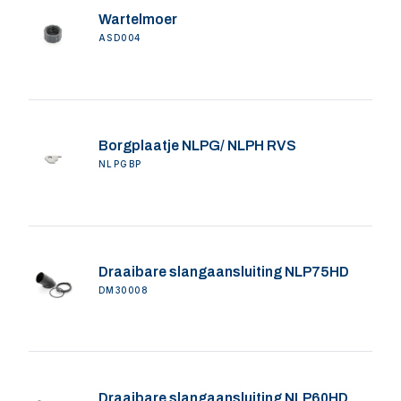
Wartelmoer
ASD004
Borgplaatje NLPG/ NLPH RVS
NLPGBP
Draaibare slangaansluiting NLP75HD
DM30008
Draaibare slangaansluiting NLP60HD