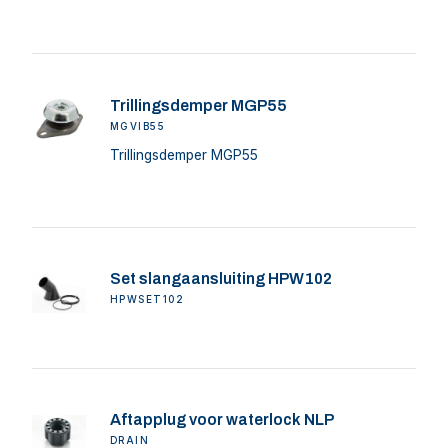
Trillingsdemper MGP55
MGVIB55
Trillingsdemper MGP55
Set slangaansluiting HPW102
HPWSET102
Aftapplug voor waterlock NLP
DRAIN