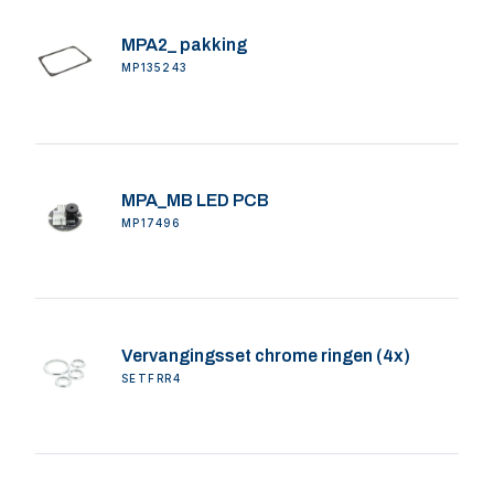
MPA2_ pakking
MP135243
MPA_MB LED PCB
MP17496
Vervangingsset chrome ringen (4x)
SETFRR4