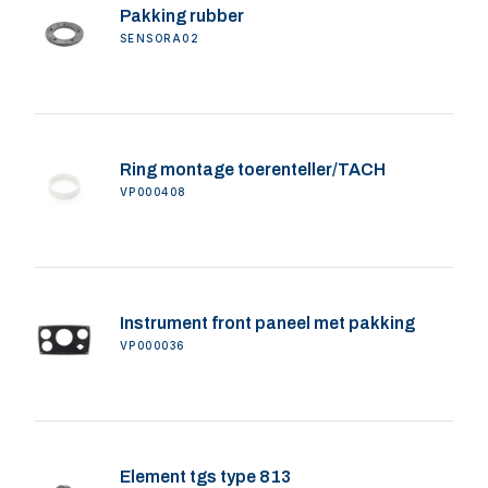
Pakking rubber
SENSORA02
Ring montage toerenteller/TACH
VP000408
Instrument front paneel met pakking
VP000036
Element tgs type 813