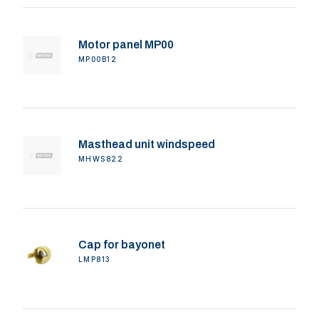
Motor panel MP00
MP00B12
Masthead unit windspeed
MHWS822
Cap for bayonet
LMP813